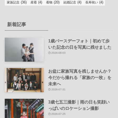
(36)
(4)
(20)
(4)
(4)
家族記念
産着
着物
結婚記念
長寿祝い
新着記事
1歳バースデーフォト｜初めて歩
いた記念の日を写真に残せました
2026-08-03
お盆に家族写真を残しませんか？
今だから撮れる「家族の一枚」を
未来へ
2026-07-31
3歳七五三撮影｜雨の日も笑顔い
っぱいのロケーション撮影
2026-07-25