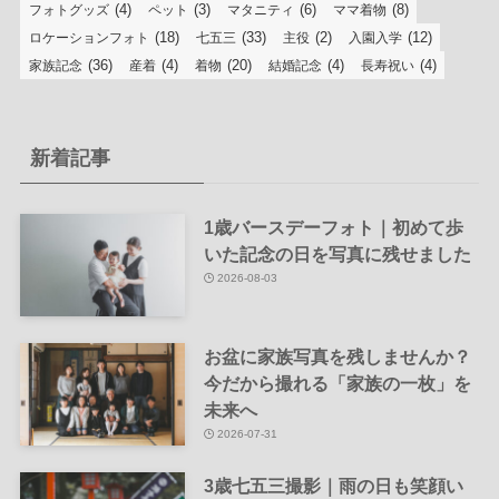
(4)
(3)
(6)
(8)
フォトグッズ
ペット
マタニティ
ママ着物
(18)
(33)
(2)
(12)
ロケーションフォト
七五三
主役
入園入学
(36)
(4)
(20)
(4)
(4)
家族記念
産着
着物
結婚記念
長寿祝い
新着記事
1歳バースデーフォト｜初めて歩
いた記念の日を写真に残せました
2026-08-03
お盆に家族写真を残しませんか？
今だから撮れる「家族の一枚」を
未来へ
2026-07-31
3歳七五三撮影｜雨の日も笑顔い