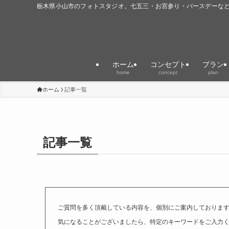
栃木県小山市のフォトスタジオ。七五三・お宮参り・バースデーな
ホーム
コンセプト
プラン
home
concept
plan
ホーム
記事一覧
記事一覧
ご質問を多く頂戴している内容を、個別にご案内しておりま
気になることがございましたら、特定のキーワードをご入力