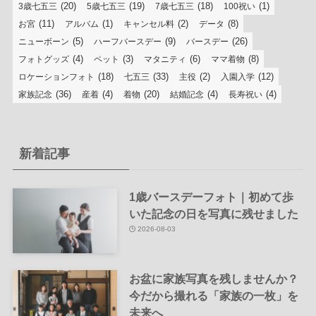
(20)
(19)
(18)
(1)
3歳七五三
5歳七五三
7歳七五三
100祝い
(11)
(1)
(2)
(8)
お宮
アルバム
キャンセル料
データ
(5)
(9)
(26)
ニューボーン
ハーフバースデー
バースデー
(4)
(3)
(6)
(8)
フォトグッズ
ペット
マタニティ
ママ着物
(18)
(33)
(2)
(12)
ロケーションフォト
七五三
主役
入園入学
(36)
(4)
(20)
(4)
(4)
家族記念
産着
着物
結婚記念
長寿祝い
新着記事
1歳バースデーフォト｜初めて歩
いた記念の日を写真に残せました
2026-08-03
お盆に家族写真を残しませんか？
今だから撮れる「家族の一枚」を
未来へ