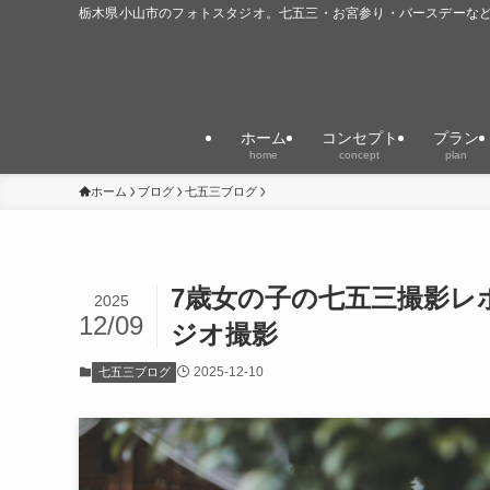
栃木県小山市のフォトスタジオ。七五三・お宮参り・バースデーな
ホーム
コンセプト
プラン
home
concept
plan
ホーム
ブログ
七五三ブログ
7歳女の子の七五三撮影レ
2025
12/09
ジオ撮影
2025-12-10
七五三ブログ