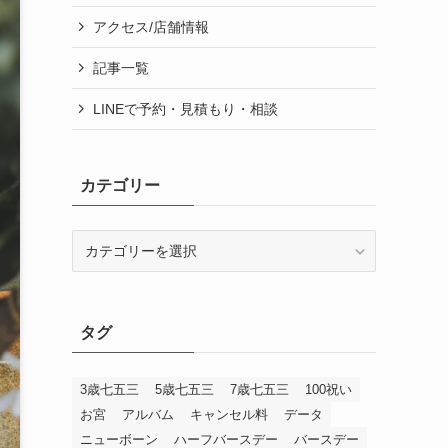
アクセス/店舗情報
記事一覧
LINEで予約・見積もり・相談
カテゴリー
カ
テ
ゴ
リ
ー
タグ
3歳七五三
5歳七五三
7歳七五三
100祝い
お宮
アルバム
キャンセル料
データ
ニューボーン
ハーフバースデー
バースデー