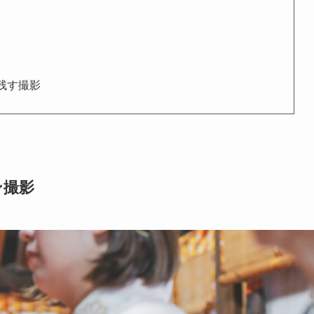
残す撮影
ン撮影