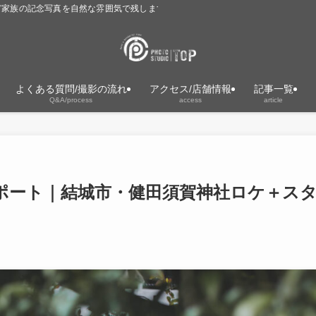
ど家族の記念写真を自然な雰囲気で残します。着物レンタル・ヘアメイク対応。
よくある質問/撮影の流れ
アクセス/店舗情報
記事一覧
Q&A/process
access
article
ポート｜結城市・健田須賀神社ロケ＋ス